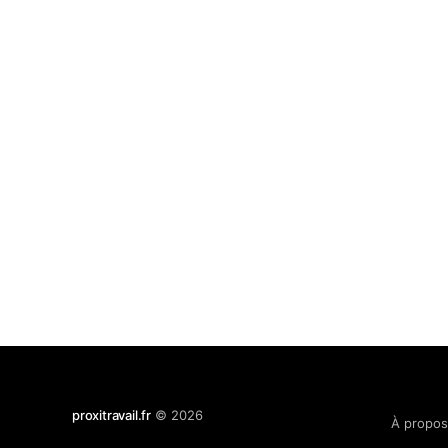
proxitravail.fr
© 2026
À propo